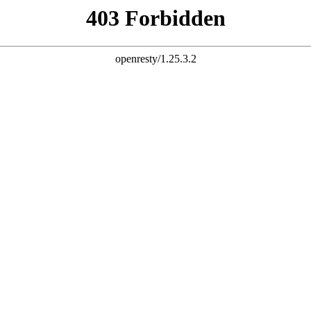
名到期必须做相应的提醒，点击
“这里”
查看详细政策规定。
系我司客服