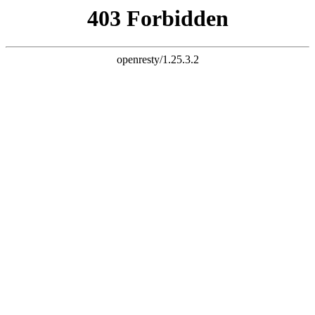
k8网站
<
>
公司简介
新闻中心
k8网站集团有限公司
是一家集科
2022年
研开发、设计制造、生产销售
、