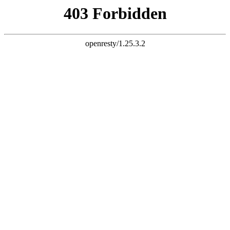
k8尊龙
域名管理平台
域名交易平台
知产服务平台
帮助FAQ
域名到期提醒
免责声明：您之所以会访问到此页面，是因为ICANN规定，域
名到期必须做相应的提醒，点击
“这里”
查看详细政策规定。
域名
55006001.xyz
已经过期，请尽快续费，如有其它疑问，请联
系我司客服
客服电话
400-0044-400
提交经纪交易
超过10,000,000个域名在这里注册
国家核心注册商
域名安全更专业